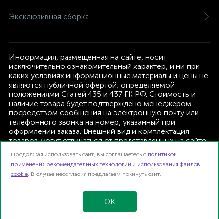
Эксклюзивная сборка
Информация, размещенная на сайте, носит
исключительно ознакомительный характер, и ни при
каких условиях информационные материалы и цены не
являются публичной офертой, определяемой
положениями Статей 435 и 437 ГК РФ. Стоимость и
наличие товара будет подтверждено менеджером
посредством сообщения на электронную почту или
телефонного звонка на номер, указанный при
оформлении заказа. Внешний вид и комплектация
товаров могут отличаться от представленных на сайте.
Изготовитель оставляет за собой право изменять
Продолжая использовать сайт, вы соглашаетесь с
политикой
текущую комплектацию, без дополнительного
применения рекомендательных технологий
и
использования файлов
уведомления.
cookie
. В случае несогласия предлагаем покинуть сайт.
Интернет-магазин TFK B2B | 2026
Карта сайта
OK