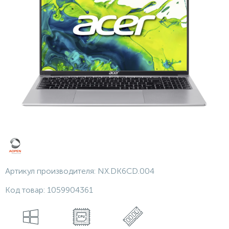
Артикул производителя:
NX.DK6CD.004
Код товар:
1059904361