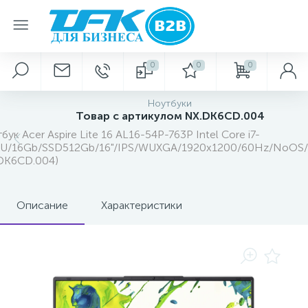
0
0
0
Ноутбуки
Товар с артикулом NX.DK6CD.004
бук Acer Aspire Lite 16 AL16-54P-763P Intel Core i7-
U/16Gb/SSD512Gb/16"/IPS/WUXGA/1920x1200/60Hz/NoOS/Si
DK6CD.004)
Описание
Характеристики