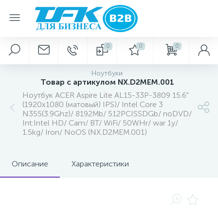
0
0
0
Ноутбуки
Товар с артикулом NX.D2MEM.001
Ноутбук ACER Aspire Lite AL15-33P-3809 15.6"
(1920x1080 (матовый) IPS)/ Intel Core 3
N355(3.9Ghz)/ 8192Mb/ 512PCISSDGb/ noDVD/
Int:Intel HD/ Cam/ BT/ WiFi/ 50WHr/ war 1y/
1.5kg/ Iron/ NoOS (NX.D2MEM.001)
Описание
Характеристики