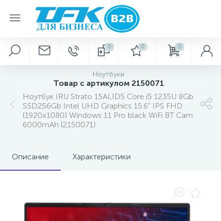
0
0
0
Ноутбуки
Товар с артикулом 2150071
Ноутбук IRU Strato 15ALID5 Core i5 1235U 8Gb
SSD256Gb Intel UHD Graphics 15.6" IPS FHD
(1920x1080) Windows 11 Pro black WiFi BT Cam
6000mAh (2150071)
Описание
Характеристики