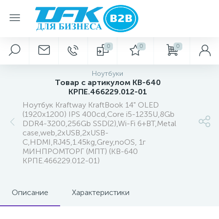
0
0
0
Ноутбуки
Товар с артикулом KB-640
КРПЕ.466229.012-01
Ноутбук Kraftway KraftBook 14" OLED
(1920x1200) IPS 400cd,Core i5-1235U,8Gb
DDR4-3200,256Gb SSD(2),Wi-Fi 6+BT,Metal
case,web,2хUSB,2xUSB-
C,HDMI,RJ45,1.45kg,Grey,noOS, 1г
МИНПРОМТОРГ (МПТ) (KB-640
КРПЕ.466229.012-01)
Описание
Характеристики