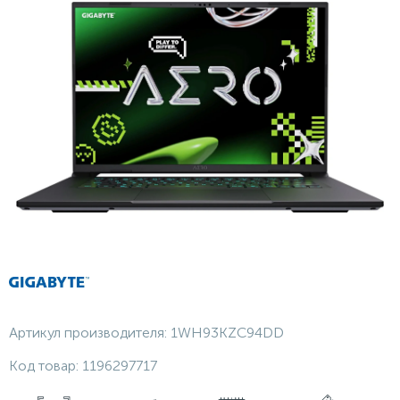
Артикул производителя:
1WH93KZC94DD
Код товар:
1196297717