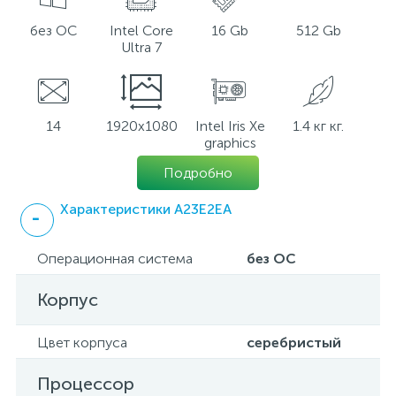
без ОС
Intel Core
16 Gb
512 Gb
Ultra 7
14
1920x1080
Intel Iris Xe
1.4 кг кг.
graphics
Подробно
Характеристики A23E2EA
Операционная система
без ОС
Корпус
Цвет корпуса
серебристый
Процессор