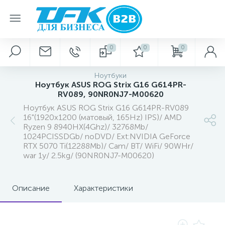
0
0
0
Ноутбуки
Ноутбук ASUS ROG Strix G16 G614PR-
RV089, 90NR0NJ7-M00620
Ноутбук ASUS ROG Strix G16 G614PR-RV089
16"(1920x1200 (матовый, 165Hz) IPS)/ AMD
Ryzen 9 8940HX(4Ghz)/ 32768Mb/
1024PCISSDGb/ noDVD/ Ext:NVIDIA GeForce
RTX 5070 Ti(12288Mb)/ Cam/ BT/ WiFi/ 90WHr/
war 1y/ 2.5kg/ (90NR0NJ7-M00620)
Описание
Характеристики