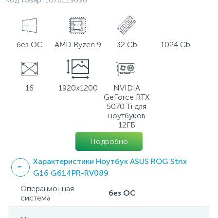
без ОС
AMD Ryzen 9
32 Gb
1024 Gb
16
1920x1200
NVIDIA
GeForce RTX
5070 Ti для
ноутбуков
12ГБ
Подробно
Характеристики Ноутбук ASUS ROG Strix
G16 G614PR-RV089
Операционная
без ОС
система