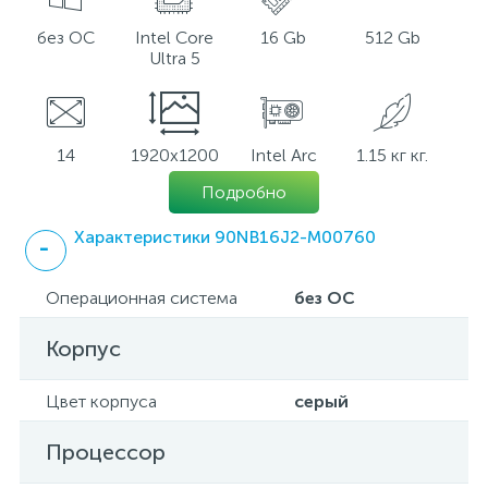
без ОС
Intel Core
16 Gb
512 Gb
Ultra 5
14
1920x1200
Intel Arc
1.15 кг кг.
Подробно
Характеристики 90NB16J2-M00760
Операционная система
без ОС
Корпус
Цвет корпуса
серый
Процессор