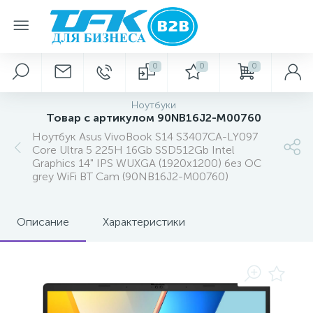
0
0
0
Ноутбуки
Товар с артикулом 90NB16J2-M00760
Ноутбук Asus VivoBook S14 S3407CA-LY097
Core Ultra 5 225H 16Gb SSD512Gb Intel
Graphics 14" IPS WUXGA (1920x1200) без ОС
grey WiFi BT Cam (90NB16J2-M00760)
Описание
Характеристики