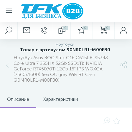
0
0
0
Ноутбуки
Товар с артикулом 90NR0LR1-M00FB0
Ноутбук Asus ROG Strix G16 G615LR-S5348
Core Ultra 7 255HX 32Gb SSD1Tb NVIDIA
GeForce RTX5070Ti 12Gb 16" IPS WQXGA
(2560x1600) без ОС grey WiFi BT Cam
(90NR0LR1-M00FB0)
Описание
Характеристики