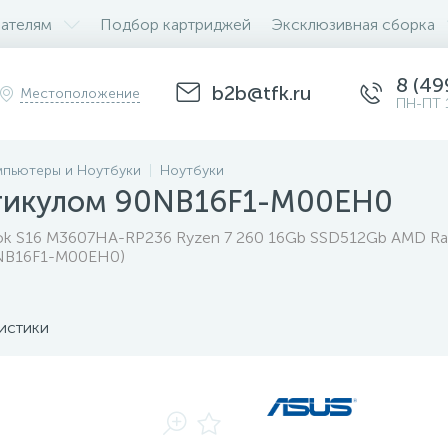
ателям
Подбор картриджей
Эксклюзивная сборка
8 (49
b2b@tfk.ru
Местоположение
ПН-ПТ 
пьютеры и Ноутбуки
Ноутбуки
ртикулом 90NB16F1-M00EH0
ok S16 M3607HA-RP236 Ryzen 7 260 16Gb SSD512Gb AMD Ra
0NB16F1-M00EH0)
истики