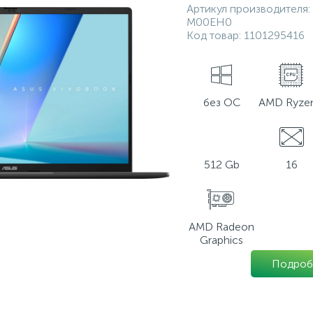
Артикул производителя:
M00EH0
Код товар:
1101295416
без ОС
AMD Ryzen
512 Gb
16
AMD Radeon
Graphics
Подроб