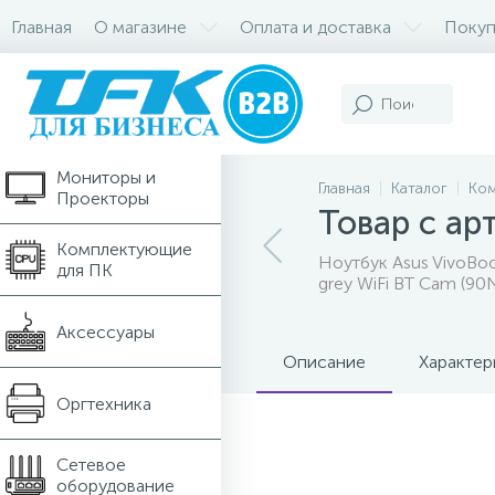
Главная
О магазине
Оплата и доставка
Покуп
Компьютеры и
Ноутбуки
Мониторы и
Главная
Каталог
Ком
Проекторы
Товар с а
Комплектующие
Ноутбук Asus VivoBo
для ПК
grey WiFi BT Cam (9
Аксессуары
Описание
Характер
Оргтехника
Сетевое
оборудование