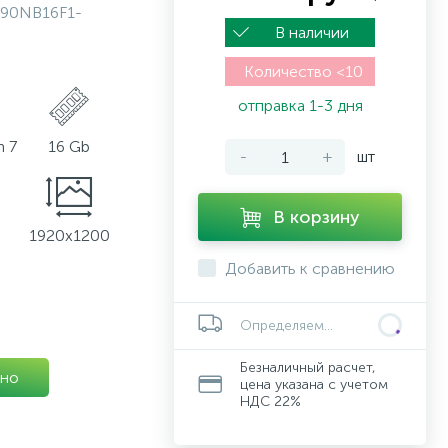
90NB16F1-
В наличии
Количество <10
отправка 1-3 дня
 7
16 Gb
-
+
шт
В корзину
1920x1200
Добавить к сравнению
Определяем...
Безналичный расчет,
но
цена указана с учетом
НДС 22%