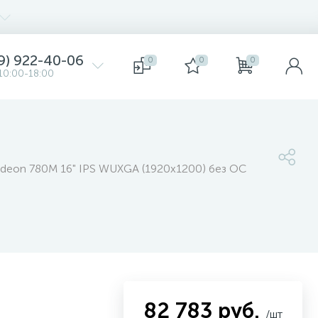
9) 922-40-06
0
0
0
10:00-18:00
deon 780M 16" IPS WUXGA (1920x1200) без ОС
82 783 руб.
/шт