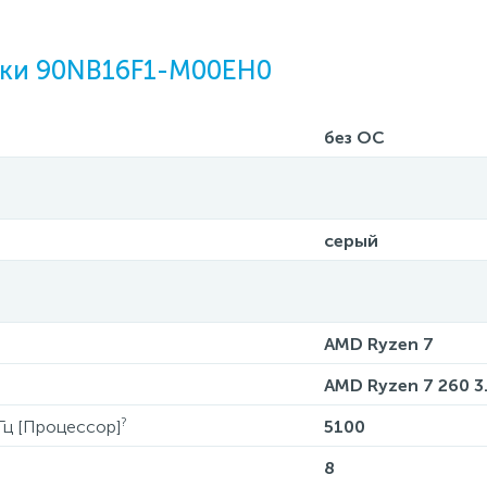
ики 90NB16F1-M00EH0
без ОС
серый
AMD Ryzen 7
AMD Ryzen 7 260 3
?
Гц [Процессор]
5100
8