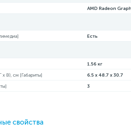
AMD Radeon Graph
тимедиа]
Есть
1.56 кг
 x В), см [Габариты]
6.5 x 48.7 x 30.7
ты]
3
ые свойства