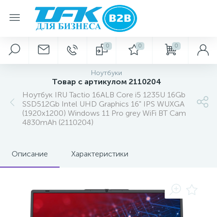
0
0
0
Ноутбуки
Товар с артикулом 2110204
Ноутбук IRU Tactio 16ALB Core i5 1235U 16Gb
SSD512Gb Intel UHD Graphics 16" IPS WUXGA
(1920x1200) Windows 11 Pro grey WiFi BT Cam
4830mAh (2110204)
Описание
Характеристики