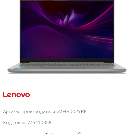
Артикул производителя:
83HR002YRK
Код товар:
735410858