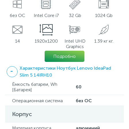
без ОС
Intel Core i7
32 Gb
1024 Gb
14
1920x1200
Intel UHD
1.39 кг кг.
Graphics
Подробно
Характеристики Ноутбук Lenovo IdeaPad
Slim 5 14IRH10
Ёмкость батареи, Wh
60
[Батарея]
Операционная система
без ОС
Корпус
Материал корпуса
алюминий