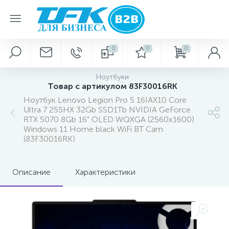
0
0
0
Ноутбуки
Товар с артикулом 83F30016RK
Ноутбук Lenovo Legion Pro 5 16IAX10 Core
Ultra 7 255HX 32Gb SSD1Tb NVIDIA GeForce
RTX 5070 8Gb 16" OLED WQXGA (2560x1600)
Windows 11 Home black WiFi BT Cam
(83F30016RK)
Описание
Характеристики