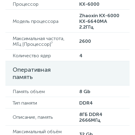
Процессор
KX-6000
Zhaoxin KX-6000
Модель процессора
KX-6640MA
2.2ГГц
Максимальная частота,
2600
?
МГц [Процессор]
Количество ядер
4
Оперативная
память
Память объем
8 Gb
Тип памяти
DDR4
8ГБ DDR4
Описание, память
2666МГц
Максимальный объём
32 Gb