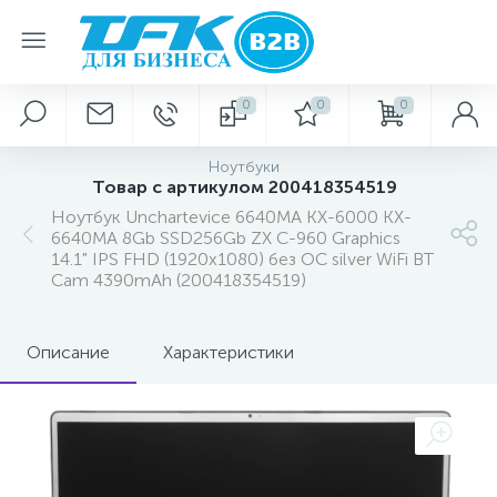
0
0
0
Ноутбуки
Товар с артикулом 200418354519
Ноутбук Unchartevice 6640MA KX-6000 KX-
6640MA 8Gb SSD256Gb ZX C-960 Graphics
14.1" IPS FHD (1920x1080) без ОС silver WiFi BT
Cam 4390mAh (200418354519)
Описание
Характеристики