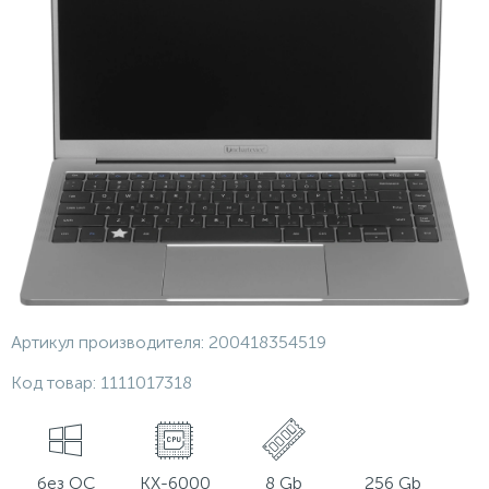
Артикул производителя:
200418354519
Код товар:
1111017318
без ОС
KX-6000
8 Gb
256 Gb