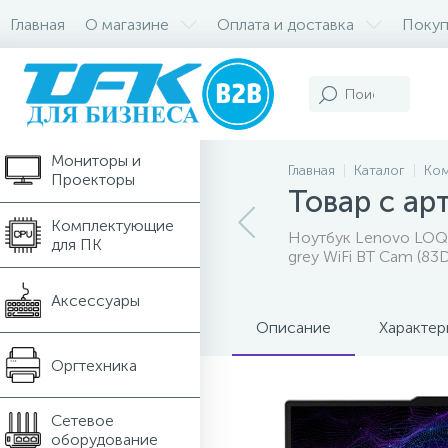
Главная
О магазине
Оплата и доставка
Покуп
Компьютеры и
Ноутбуки
Мониторы и
Главная
Каталог
Ком
Проекторы
Товар с а
Комплектующие
Ноутбук Lenovo LOQ 
для ПК
grey WiFi BT Cam (8
Аксессуары
Описание
Характер
Оргтехника
Сетевое
оборудование