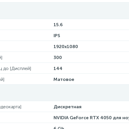
15.6
IPS
1920x1080
й]
300
Гц до [Дисплей]
144
й]
Матовое
деокарта]
Дискретная
NVIDIA GeForce RTX 4050 для но
6 Gb