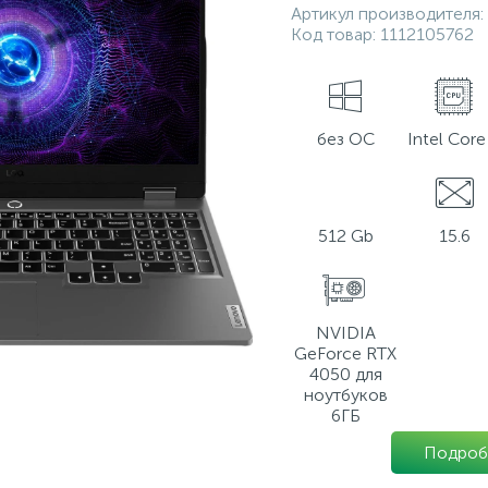
Артикул производителя:
Код товар:
1112105762
без ОС
Intel Core 
512 Gb
15.6
NVIDIA
GeForce RTX
4050 для
ноутбуков
6ГБ
Подроб