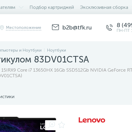
ателям
Подбор картриджей
Эксклюзивная сборка
8 (49
b2b@tfk.ru
Местоположение
ПН-ПТ 
пьютеры и Ноутбуки
Ноутбуки
ртикулом 83DV01CTSA
15IRX9 Core i7 13650HX 16Gb SSD512Gb NVIDIA GeForce RT
3DV01CTSA)
истики