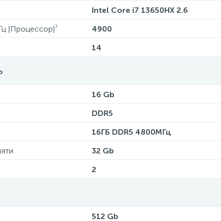
Intel Core i7 13650HX 2.6
?
Гц [Процессор]
4900
14
ь
16 Gb
DDR5
16ГБ DDR5 4800МГц
мяти
32 Gb
2
512 Gb