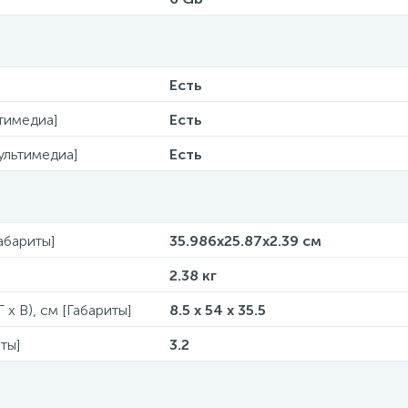
Есть
тимедиа]
Есть
ультимедиа]
Есть
Габариты]
35.986x25.87x2.39 см
2.38 кг
 x В), см [Габариты]
8.5 x 54 x 35.5
ты]
3.2