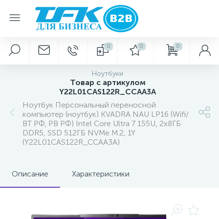
0
0
0
Ноутбуки
Товар с артикулом
Y22L01CAS122R_CCAA3A
Ноутбук Персональный переносной
компьютер (ноутбук) KVADRA NAU LP16 (Wifi/
BT РФ, PB РФ) Intel Core Ultra 7 155U, 2х8ГБ
DDR5, SSD 512ГБ NVMe M.2, 1Y
(Y22L01CAS122R_CCAA3A)
Описание
Характеристики