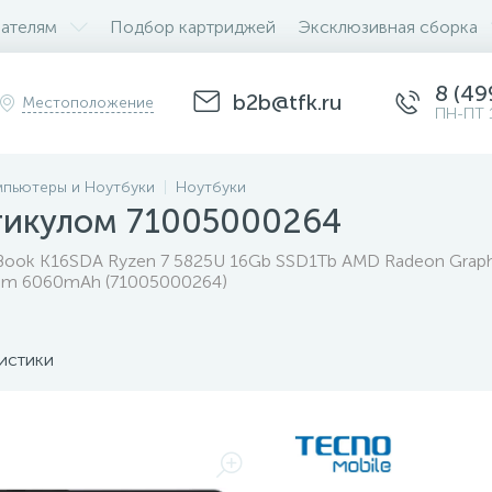
ателям
Подбор картриджей
Эксклюзивная сборка
8 (49
b2b@tfk.ru
Местоположение
ПН-ПТ 
пьютеры и Ноутбуки
Ноутбуки
ртикулом 71005000264
ook K16SDA Ryzen 7 5825U 16Gb SSD1Tb AMD Radeon Graphi
Cam 6060mAh (71005000264)
истики