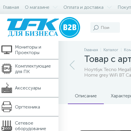
Главная
О магазине
Оплата и доставка
Покуп
Компьютеры и
Ноутбуки
Мониторы и
Главная
Каталог
Ком
Проекторы
Товар с а
Комплектующие
Ноутбук Tecno MegaB
для ПК
Home grey WiFi BT 
Аксессуары
Описание
Характер
Оргтехника
Сетевое
оборудование