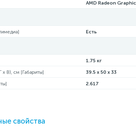
AMD Radeon Graphic
тимедиа]
Есть
1.75 кг
 x В), см [Габариты]
39.5 x 50 x 33
ты]
2.617
ые свойства