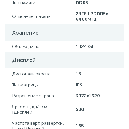
Тип памяти
DDR5
24ГБ LPDDR5x
Описание, память
6400МГц
Хранение
Объем диска
1024 Gb
Дисплей
Диагональ экрана
16
Тип матрицы
IPS
Разрешение экрана
3072x1920
Яркость, кд/кв.м
500
[Дисплей]
Частота верт. развертки,
165
Гц до [Дисплей]