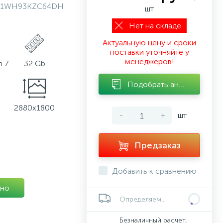
1WH93KZC64DH
шт
Нет на складе
Актуальную цену и сроки
поставки уточняйте у
менеджеров!
 7
32 Gb
Подобрать аналог
2880x1800
-
+
шт
Предзаказ
Добавить к сравнению
но
Определяем...
Безналичный расчет,