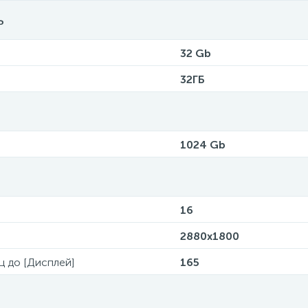
ь
32 Gb
32ГБ
1024 Gb
16
2880x1800
Гц до [Дисплей]
165