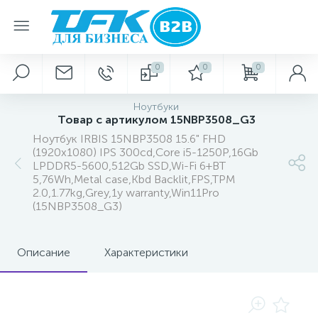
0
0
0
Ноутбуки
Товар с артикулом 15NBP3508_G3
Ноутбук IRBIS 15NBP3508 15.6" FHD
(1920x1080) IPS 300cd,Core i5-1250P,16Gb
LPDDR5-5600,512Gb SSD,Wi-Fi 6+BT
5,76Wh,Metal case,Kbd Backlit,FPS,TPM
2.0,1.77kg,Grey,1y warranty,Win11Pro
(15NBP3508_G3)
Описание
Характеристики