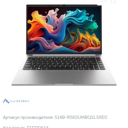
Артикул производителя:
S14B-R560UMBQSLSRE0
Код товар:
727720614