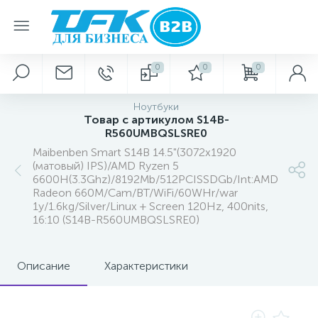
0
0
0
Ноутбуки
Товар с артикулом S14B-
R560UMBQSLSRE0
Maibenben Smart S14B 14.5"(3072x1920
(матовый) IPS)/AMD Ryzen 5
6600H(3.3Ghz)/8192Mb/512PCISSDGb/Int:AMD
Radeon 660M/Cam/BT/WiFi/60WHr/war
1y/1.6kg/Silver/Linux + Screen 120Hz, 400nits,
16:10 (S14B-R560UMBQSLSRE0)
Описание
Характеристики