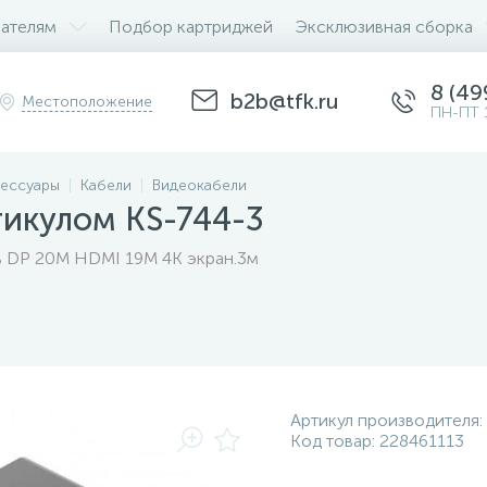
ателям
Подбор картриджей
Эксклюзивная сборка
8 (49
b2b@tfk.ru
Местоположение
ПН-ПТ 
ессуары
Кабели
Видеокабели
тикулом KS-744-3
ль DP 20M HDMI 19M 4K экран.3м
Артикул производителя:
Код товар:
228461113