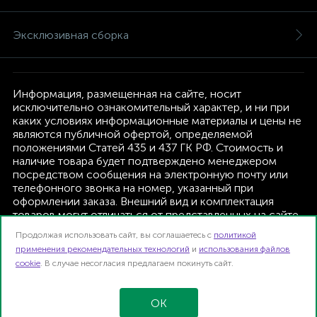
Эксклюзивная сборка
Информация, размещенная на сайте, носит
исключительно ознакомительный характер, и ни при
каких условиях информационные материалы и цены не
являются публичной офертой, определяемой
положениями Статей 435 и 437 ГК РФ. Стоимость и
наличие товара будет подтверждено менеджером
посредством сообщения на электронную почту или
телефонного звонка на номер, указанный при
оформлении заказа. Внешний вид и комплектация
товаров могут отличаться от представленных на сайте.
Изготовитель оставляет за собой право изменять
Продолжая использовать сайт, вы соглашаетесь с
политикой
текущую комплектацию, без дополнительного
применения рекомендательных технологий
и
использования файлов
уведомления.
cookie
. В случае несогласия предлагаем покинуть сайт.
Интернет-магазин TFK B2B | 2026
Карта сайта
OK