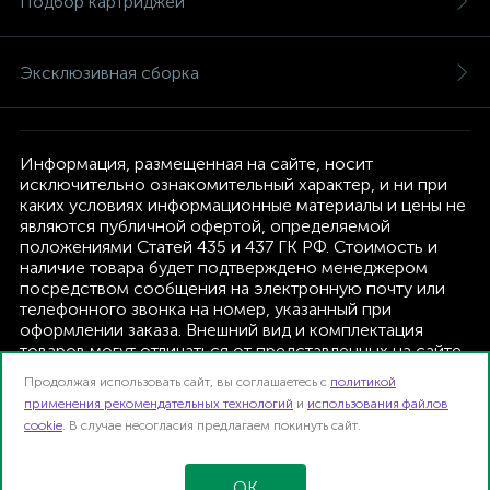
Подбор картриджей
Эксклюзивная сборка
Информация, размещенная на сайте, носит
исключительно ознакомительный характер, и ни при
каких условиях информационные материалы и цены не
являются публичной офертой, определяемой
положениями Статей 435 и 437 ГК РФ. Стоимость и
наличие товара будет подтверждено менеджером
посредством сообщения на электронную почту или
телефонного звонка на номер, указанный при
оформлении заказа. Внешний вид и комплектация
товаров могут отличаться от представленных на сайте.
Изготовитель оставляет за собой право изменять
Продолжая использовать сайт, вы соглашаетесь с
политикой
текущую комплектацию, без дополнительного
применения рекомендательных технологий
и
использования файлов
уведомления.
cookie
. В случае несогласия предлагаем покинуть сайт.
Интернет-магазин TFK B2B | 2026
Карта сайта
OK