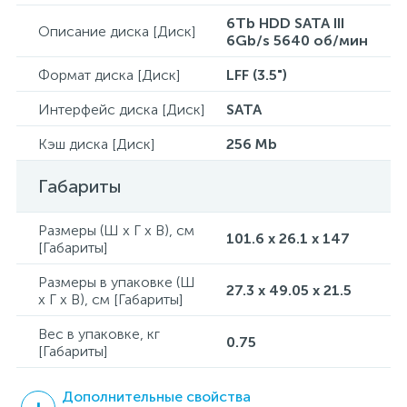
6Tb HDD SATA III
Описание диска [Диск]
6Gb/s 5640 об/мин
Формат диска [Диск]
LFF (3.5")
Интерфейс диска [Диск]
SATA
Кэш диска [Диск]
256 Mb
Габариты
Размеры (Ш x Г x В), см
101.6 x 26.1 x 147
[Габариты]
Размеры в упаковке (Ш
27.3 x 49.05 x 21.5
x Г x В), см [Габариты]
Вес в упаковке, кг
0.75
[Габариты]
Дополнительные свойства