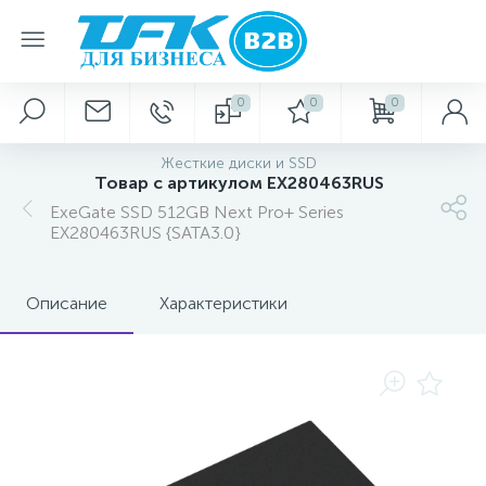
0
0
0
Жесткие диски и SSD
Товар с артикулом EX280463RUS
ExeGate SSD 512GB Next Pro+ Series
EX280463RUS {SATA3.0}
Описание
Характеристики