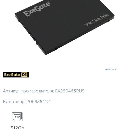
Артикул производителя:
EX280463RUS
Код товар:
206888412
512Gb