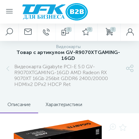
0
0
0
Видеокарты
Товар с артикулом GV-R9070XTGAMING-
16GD
Видеокарта Gigabyte PCI-E 5.0 GV-
R9070XTGAMING-16GD AMD Radeon RX
9070XT 16Gb 256bit GDDR6 2400/20000
HDMIx2 DPx2 HDCP Ret
Описание
Характеристики