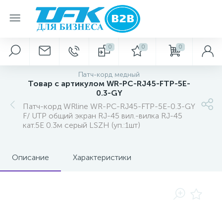
0
0
0
Патч-корд медный
Товар с артикулом WR-PC-RJ45-FTP-5E-
0.3-GY
Патч-корд WRline WR-PC-RJ45-FTP-5E-0.3-GY
F/ UTP общий экран RJ-45 вил.-вилка RJ-45
кат.5E 0.3м серый LSZH (уп.:1шт)
Описание
Характеристики