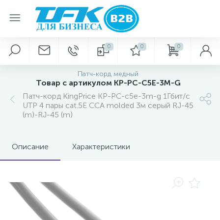
0
0
0
Патч-корд медный
Товар с артикулом KP-PC-C5E-3M-G
Патч-корд KingPrice KP-PC-c5e-3m-g 1Гбит/с
UTP 4 пары cat.5E CCA molded 3м серый RJ-45
(m)-RJ-45 (m)
Описание
Характеристики