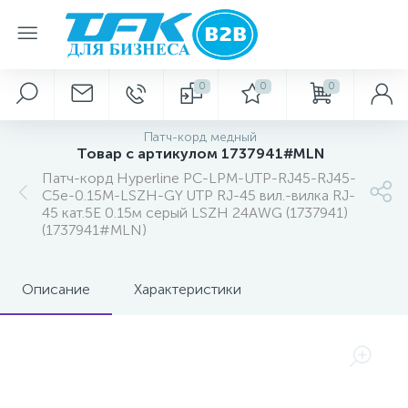
0
0
0
Патч-корд медный
Товар с артикулом 1737941#MLN
Патч-корд Hyperline PC-LPM-UTP-RJ45-RJ45-
C5e-0.15M-LSZH-GY UTP RJ-45 вил.-вилка RJ-
45 кат.5E 0.15м серый LSZH 24AWG (1737941)
(1737941#MLN)
Описание
Характеристики