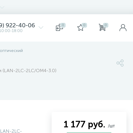
9) 922-40-06
0
0
0
10:00-18:00
 оптический
 м (LAN-2LC-2LC/OM4-3.0)
1 177 руб.
/шт
LAN-2LC-