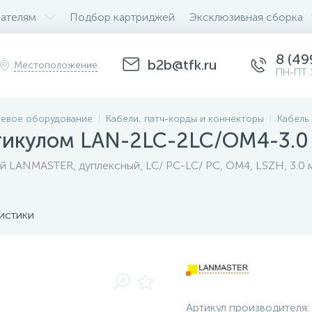
ателям
Подбор картриджей
Эксклюзивная сборка
8 (49
b2b@tfk.ru
Местоположение
ПН-ПТ 
евое оборудование
Кабели, патч-корды и коннекторы
Кабель
ртикулом LAN-2LC-2LC/OM4-3.0
й LANMASTER, дуплексный, LC/ PC-LC/ PC, OM4, LSZH, 3.0
истики
Артикул производителя: