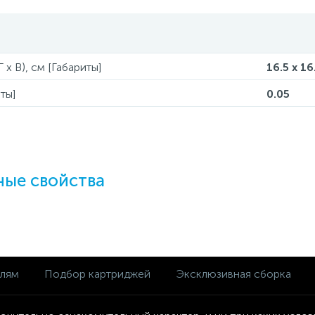
 x В), см [Габариты]
16.5 x 16
ты]
0.05
ые свойства
елям
Подбор картриджей
Эксклюзивная сборка