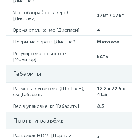
[Дисплей]
Угол обзора (гор. / верт.)
178° / 178°
[Дисплей]
Время отклика, мс [Дисплей]
4
Покрытие экрана [Дисплей]
Матовое
Регулировка по высоте
Есть
[Монитор]
Габариты
Размеры в упаковке (Ш x Г x В),
12.2 x 72.5 x
см [Габариты]
41.5
Вес в упаковке, кг [Габариты]
8.3
Порты и разъёмы
Разъёмов HDMI [Порты и