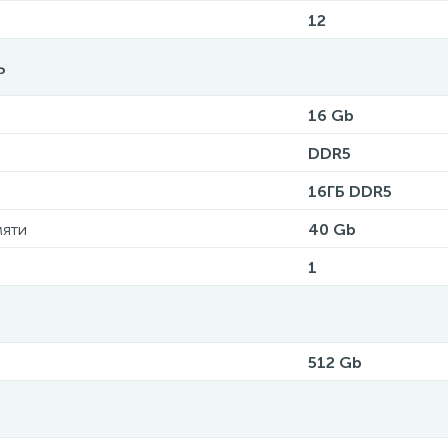
12
ь
16 Gb
DDR5
16ГБ DDR5
мяти
40 Gb
1
512 Gb