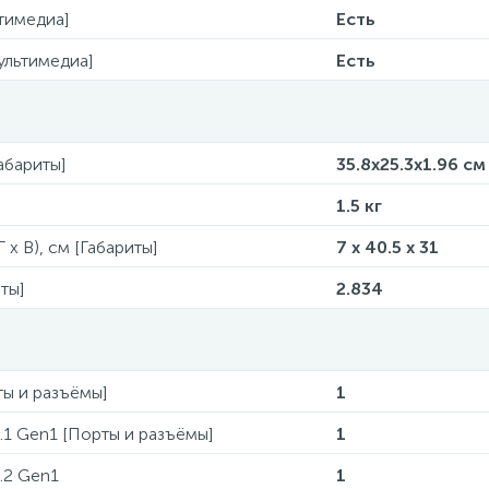
тимедиа]
Есть
ультимедиа]
Есть
Габариты]
35.8x25.3x1.96 см
1.5 кг
 x В), см [Габариты]
7 x 40.5 x 31
ты]
2.834
ты и разъёмы]
1
.1 Gen1 [Порты и разъёмы]
1
.2 Gen1
1