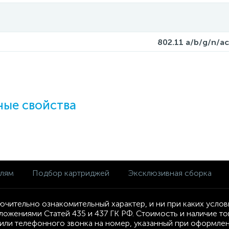
802.11 a/b/g/n/ac
ые свойства
елям
Подбор картриджей
Эксклюзивная сборка
ючительно ознакомительный характер, и ни при каких усло
ложениями Статей 435 и 437 ГК РФ. Стоимость и наличие т
ли телефонного звонка на номер, указанный при оформлени