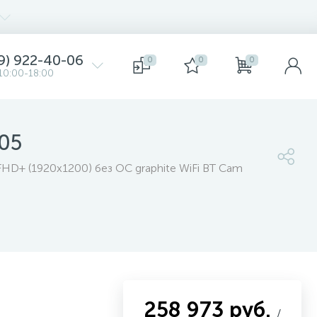
9) 922-40-06
0
0
0
10:00-18:00
05
 FHD+ (1920x1200) без ОС graphite WiFi BT Cam
258 973 руб.
/