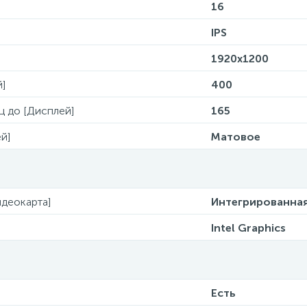
16
IPS
1920x1200
й]
400
Гц до [Дисплей]
165
й]
Матовое
деокарта]
Интегрированна
Intel Graphics
Есть