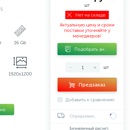
шт
05
Нет на складе
Актуальную цену и сроки
поставки уточняйте у
менеджеров!
e
16 Gb
Подобрать аналог
-
+
шт
1920x1200
Предзаказ
Добавить к сравнению
но
Определяем...
Безналичный расчет,