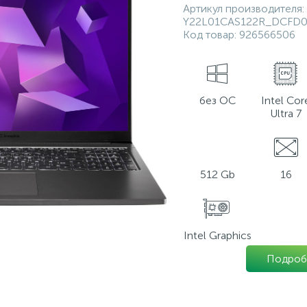
Артикул производителя:
Y22L01CAS122R_DCFD
Код товар:
926566506
без ОС
Intel Cor
Ultra 7
512 Gb
16
Intel Graphics
Подроб