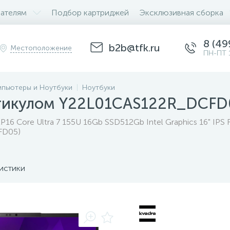
ателям
Подбор картриджей
Эксклюзивная сборка
8 (49
b2b@tfk.ru
Местоположение
ПН-ПТ 
пьютеры и Ноутбуки
Ноутбуки
ртикулом Y22L01CAS122R_DCFD
P16 Core Ultra 7 155U 16Gb SSD512Gb Intel Graphics 16" IPS
FD05)
истики