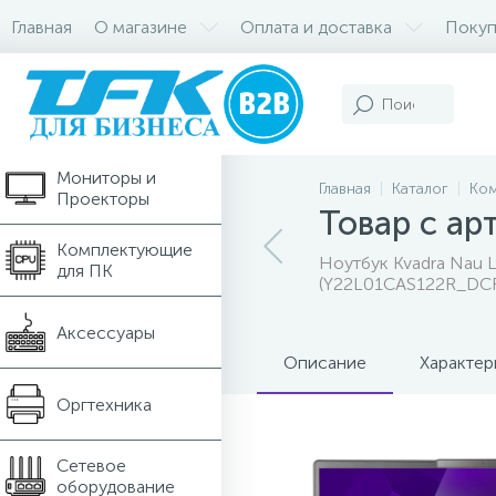
Главная
О магазине
Оплата и доставка
Покуп
Компьютеры и
Ноутбуки
Мониторы и
Главная
Каталог
Ком
Проекторы
Товар с а
Комплектующие
Ноутбук Kvadra Nau L
для ПК
(Y22L01CAS122R_DC
Аксессуары
Описание
Характер
Оргтехника
Сетевое
оборудование