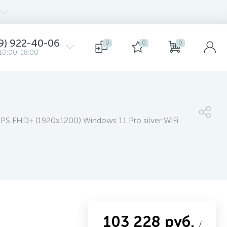
9) 922-40-06
0
0
0
10:00-18:00
IPS FHD+ (1920x1200) Windows 11 Pro silver WiFi
103 228 руб.
/