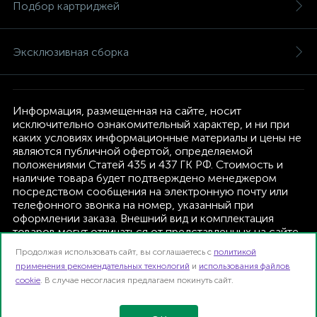
Подбор картриджей
Эксклюзивная сборка
Информация, размещенная на сайте, носит
исключительно ознакомительный характер, и ни при
каких условиях информационные материалы и цены не
являются публичной офертой, определяемой
положениями Статей 435 и 437 ГК РФ. Стоимость и
наличие товара будет подтверждено менеджером
посредством сообщения на электронную почту или
телефонного звонка на номер, указанный при
оформлении заказа. Внешний вид и комплектация
товаров могут отличаться от представленных на сайте.
Изготовитель оставляет за собой право изменять
Продолжая использовать сайт, вы соглашаетесь с
политикой
текущую комплектацию, без дополнительного
применения рекомендательных технологий
и
использования файлов
уведомления.
cookie
. В случае несогласия предлагаем покинуть сайт.
Интернет-магазин TFK B2B | 2026
Карта сайта