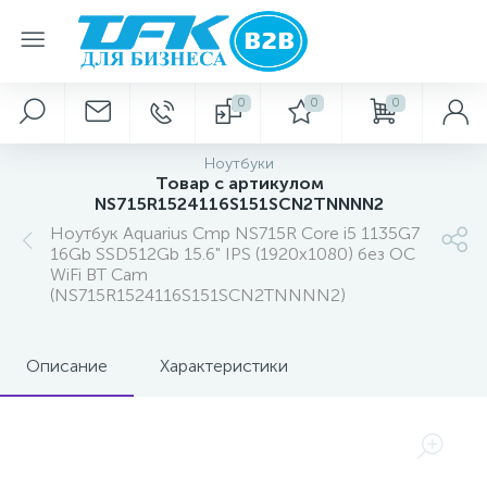
0
0
0
Ноутбуки
Товар с артикулом
NS715R1524116S151SCN2TNNNN2
Ноутбук Aquarius Cmp NS715R Core i5 1135G7
16Gb SSD512Gb 15.6" IPS (1920x1080) без ОС
WiFi BT Cam
(NS715R1524116S151SCN2TNNNN2)
Описание
Характеристики