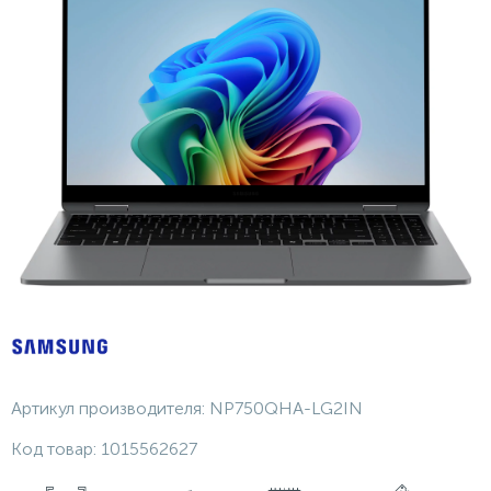
Артикул производителя:
NP750QHA-LG2IN
Код товар:
1015562627