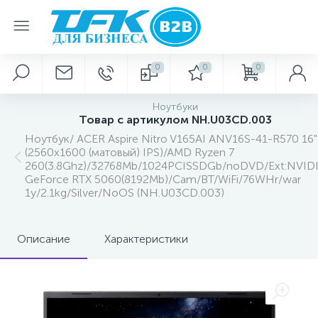
0
0
0
Ноутбуки
Товар с артикулом NH.U03CD.003
Ноутбук/ ACER Aspire Nitro V165AI ANV16S-41-R570 16"
(2560x1600 (матовый) IPS)/AMD Ryzen 7
260(3.8Ghz)/32768Mb/1024PCISSDGb/noDVD/Ext:NVID
GeForce RTX 5060(8192Mb)/Cam/BT/WiFi/76WHr/war
1y/2.1kg/Silver/NoOS (NH.U03CD.003)
Описание
Характеристики