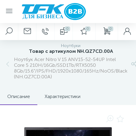
0
0
0
Ноутбуки
Товар с артикулом NH.QZ7CD.00A
Ноутбук Acer Nitro V 15 ANV15-52-54UP Intel
Core 5 210H/16Gb/SSD1Tb/RTX5050
8Gb/15.6"/IPS/FHD/1920x1080/165Hz/NoOS/Black
(NH.QZ7CD.00A)
Описание
Характеристики