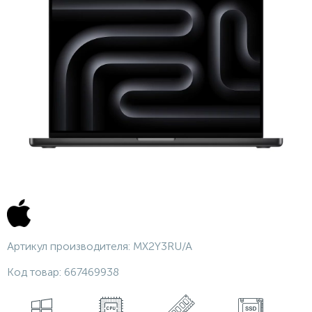
Артикул производителя:
MX2Y3RU/A
Код товар:
667469938