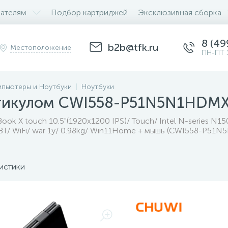
ателям
Подбор картриджей
Эксклюзивная сборка
8 (49
b2b@tfk.ru
Местоположение
ПН-ПТ 
пьютеры и Ноутбуки
Ноутбуки
ртикулом CWI558-P51N5N1HDM
ok X touch 10.5"(1920x1200 IPS)/ Touch/ Intel N-series N15
BT/ WiFi/ war 1y/ 0.98kg/ Win11Home + мышь (CWI558-P51
истики