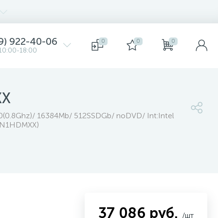
9) 922-40-06
0
0
0
10:00-18:00
XX
0(0.8Ghz)/ 16384Mb/ 512SSDGb/ noDVD/ Int:Intel
N5N1HDMXX)
37 086 руб.
/шт