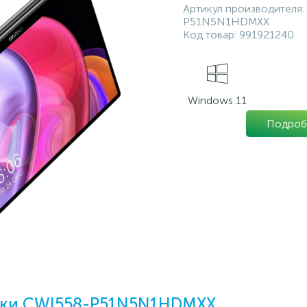
Артикул производителя:
P51N5N1HDMXX
Код товар:
991921240
Windows 11
Подроб
ики CWI558-P51N5N1HDMXX