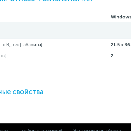
Windows
 x В), см [Габариты]
21.5 x 36
ты]
2
ые свойства
елям
Подбор картриджей
Эксклюзивная сборка