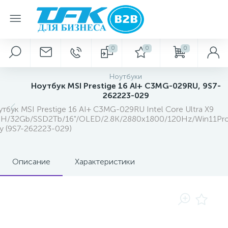
0
0
0
Ноутбуки
Ноутбук MSI Prestige 16 AI+ C3MG-029RU, 9S7-
262223-029
тбук MSI Prestige 16 AI+ C3MG-029RU Intel Core Ultra X9
H/32Gb/SSD2Tb/16"/OLED/2.8K/2880x1800/120Hz/Win11Pro
y (9S7-262223-029)
Описание
Характеристики