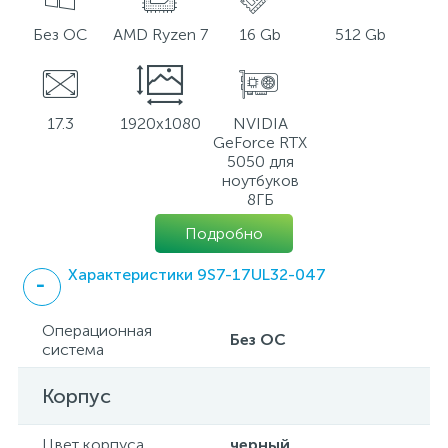
Без ОС
AMD Ryzen 7
16 Gb
512 Gb
17.3
1920x1080
NVIDIA
GeForce RTX
5050 для
ноутбуков
8ГБ
Подробно
Характеристики 9S7-17UL32-047
Операционная
Без ОС
система
Корпус
Цвет корпуса
черный