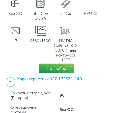
Без ОС
Intel Core
32 Gb
1024 Gb
Ultra 9
17
2560x1600
NVIDIA
GeForce RTX
5070 Ti для
ноутбуков
12ГБ
Подробно
Характеристики 9S7-17S372-240
Ёмкость батареи, Wh
90
[Батарея]
Операционная
Без ОС
система