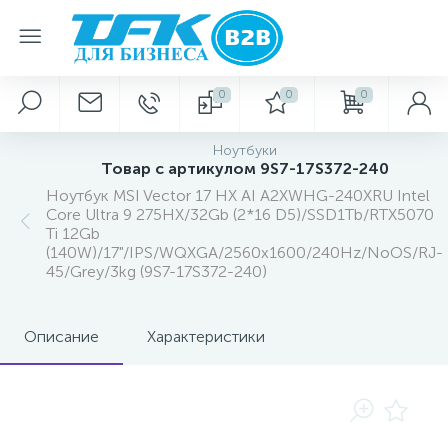
0
0
0
Ноутбуки
Товар с артикулом 9S7-17S372-240
Ноутбук MSI Vector 17 HX AI A2XWHG-240XRU Intel
Core Ultra 9 275HX/32Gb (2*16 D5)/SSD1Tb/RTX5070
Ti 12Gb
(140W)/17"/IPS/WQXGA/2560x1600/240Hz/NoOS/RJ-
45/Grey/3kg (9S7-17S372-240)
Описание
Характеристики