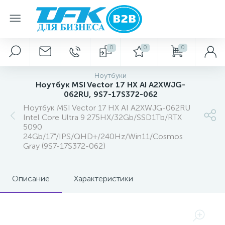
0
0
0
Ноутбуки
Ноутбук MSI Vector 17 HX AI A2XWJG-
062RU, 9S7-17S372-062
Ноутбук MSI Vector 17 HX AI A2XWJG-062RU
Intel Core Ultra 9 275HX/32Gb/SSD1Tb/RTX
5090
24Gb/17"/IPS/QHD+/240Hz/Win11/Cosmos
Gray (9S7-17S372-062)
Описание
Характеристики