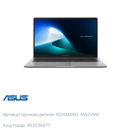
Артикул производителя:
90NX0881-M02VM0
Код товар:
951036677