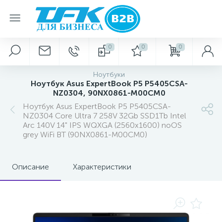
0
0
0
Ноутбуки
Ноутбук Asus ExpertBook P5 P5405CSA-
NZ0304, 90NX0861-M00CM0
Ноутбук Asus ExpertBook P5 P5405CSA-
NZ0304 Core Ultra 7 258V 32Gb SSD1Tb Intel
Arc 140V 14" IPS WQXGA (2560x1600) noOS
grey WiFi BT (90NX0861-M00CM0)
Описание
Характеристики