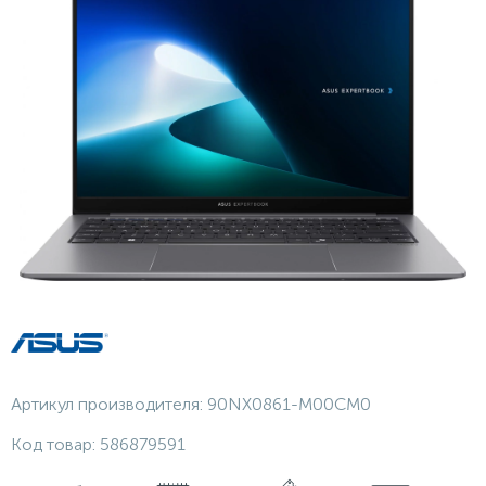
Артикул производителя:
90NX0861-M00CM0
Код товар:
586879591