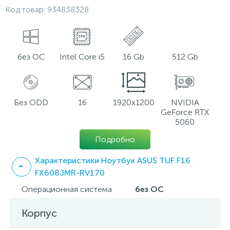
Код товар:
934838328
без ОС
Intel Core i5
16 Gb
512 Gb
Без ODD
16
1920x1200
NVIDIA
GeForce RTX
5060
Подробно
Характеристики Ноутбук ASUS TUF F16
FX608JMR-RV170
Операционная система
без ОС
Корпус