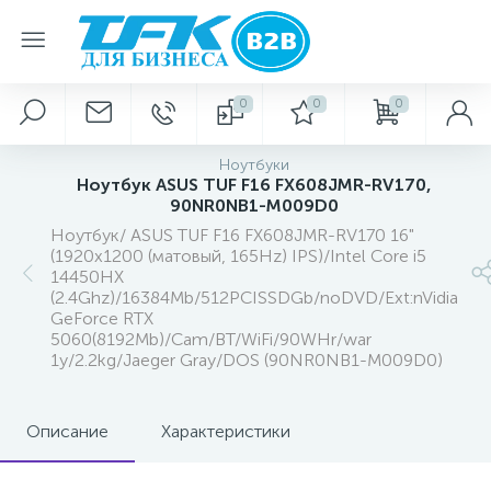
0
0
0
Ноутбуки
Ноутбук ASUS TUF F16 FX608JMR-RV170,
90NR0NB1-M009D0
Ноутбук/ ASUS TUF F16 FX608JMR-RV170 16"
(1920x1200 (матовый, 165Hz) IPS)/Intel Core i5
14450HX
(2.4Ghz)/16384Mb/512PCISSDGb/noDVD/Ext:nVidia
GeForce RTX
5060(8192Mb)/Cam/BT/WiFi/90WHr/war
1y/2.2kg/Jaeger Gray/DOS (90NR0NB1-M009D0)
Описание
Характеристики