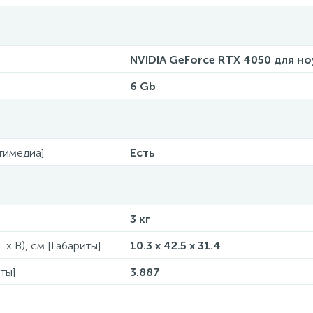
NVIDIA GeForce RTX 4050 для но
6 Gb
тимедиа]
Есть
3 кг
 x В), см [Габариты]
10.3 x 42.5 x 31.4
ты]
3.887