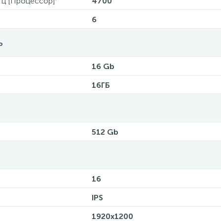
Гц [Процессор]
4700
6
ь
16 Gb
16ГБ
512 Gb
16
IPS
1920x1200