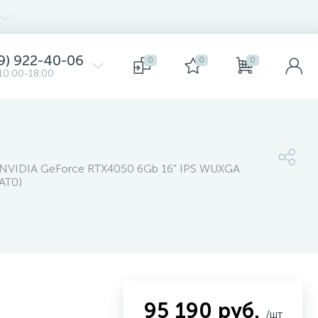
9) 922-40-06
0
0
0
10:00-18:00
NVIDIA GeForce RTX4050 6Gb 16" IPS WUXGA
AT0)
95 190 руб.
/шт