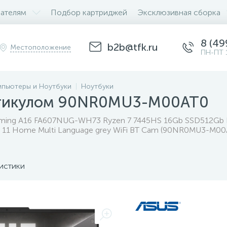
ателям
Подбор картриджей
Эксклюзивная сборка
8 (49
b2b@tfk.ru
Местоположение
ПН-ПТ 
пьютеры и Ноутбуки
Ноутбуки
ртикулом 90NR0MU3-M00AT0
aming A16 FA607NUG-WH73 Ryzen 7 7445HS 16Gb SSD512Gb 
 11 Home Multi Language grey WiFi BT Cam (90NR0MU3-M00
истики