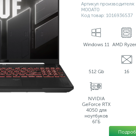
Артикул производителя:
M00AT0
Код товар:
1016936537
Windows 11
AMD Ryzen
512 Gb
16
NVIDIA
GeForce RTX
4050 для
ноутбуков
6ГБ
Подроб