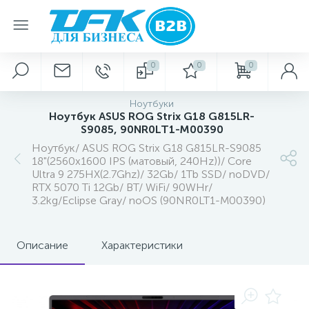
0
0
0
Ноутбуки
Ноутбук ASUS ROG Strix G18 G815LR-
S9085, 90NR0LT1-M00390
Ноутбук/ ASUS ROG Strix G18 G815LR-S9085
18"(2560x1600 IPS (матовый, 240Hz))/ Core
Ultra 9 275HX(2.7Ghz)/ 32Gb/ 1Tb SSD/ noDVD/
RTX 5070 Ti 12Gb/ BT/ WiFi/ 90WHr/
3.2kg/Eclipse Gray/ noOS (90NR0LT1-M00390)
Описание
Характеристики